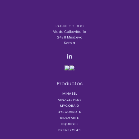
PATENT CO. DOO
Vlade Ćetkovića 1a
24211 Mišićevo
Serbia
Productos
MINAZEL
MINAZEL PLUS
MYCORAID
DYSGUARD-S
RIDOFMITE
LIQUIHYPE
PREMEZCLAS