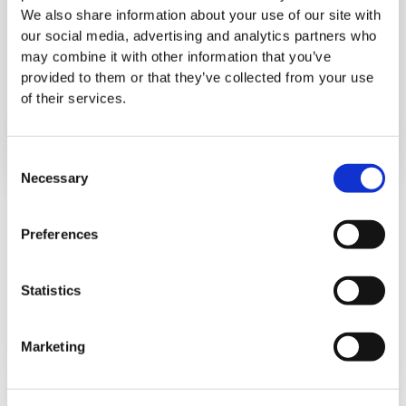
We also share information about your use of our site with
our social media, advertising and analytics partners who
may combine it with other information that you’ve
provided to them or that they’ve collected from your use
of their services.
EFECTO DE LAS MICOTOXINAS EN LA
Consent
REPRODUCCIÓN Y LA SALUD DE LAS
Necessary
Selection
CERDAS
Preferences
15. agosto 2024.
Statistics
MYCOTOXINAS – una amenaza constante
Las micotoxinas son compuestos tóxicos
producidos por ciertos tipos de ...
Marketing