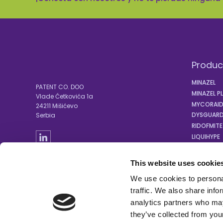
Produc
MINAZEL
PATENT CO. DOO
MINAZEL P
Vlade Ćetkovića 1a
MYCORAI
24211 Mišićevo
DYSGUARD
Serbia
RIDOFMITE
LIQUIHYPE
PREMEZCL
This website uses cookie
We use cookies to personal
traffic. We also share info
analytics partners who may
they’ve collected from your