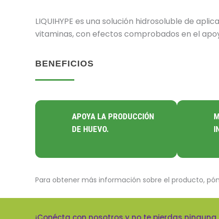
LIQUIHYPE es una solución hidrosoluble de apli
vitaminas, con efectos comprobados en el apoyo
BENEFICIOS
APOYA LA PRODUCCIÓN
M
DE HUEVO.
I
Para obtener más información sobre el producto, pó
¡Conécta con nosotros y no te pierdas ninguna