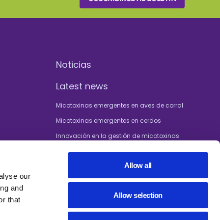
Noticias
Latest news
Micotoxinas emergentes en aves de corral
Micotoxinas emergentes en cerdos
Innovación en la gestión de micotoxinas:
soluciones pioneras para una producción
ganadera sostenible
Allow all
Efecto de las micotoxinas en la
alyse our
reproducción y la salud de las cerdas
ing and
¡Cooperación con la Universidad de
Allow selection
r that
Gante