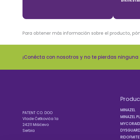
Para obtener más información sobre el producto, pó
¡Conécta con nosotros y no te pierdas ninguna
Produc
MINAZEL
PATENT CO. DOO
MINAZEL P
Vlade Ćetkovića 1a
MYCORAI
24211 Mišićevo
DYSGUARD
Serbia
RIDOFMITE