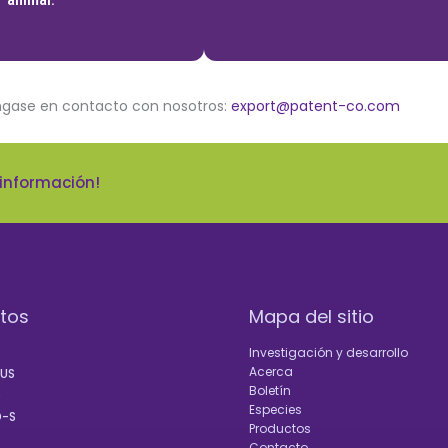
ngase en contacto con nosotros:
export@patent-co.com
 información!
tos
Mapa del sitio
Investigación y desarrollo
Acerca
LUS
Boletín
D
Especies
-S
Productos
Contacto