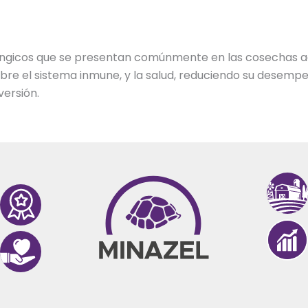
ungicos que se presentan comúnmente en las cosechas agr
re el sistema inmune, y la salud, reduciendo su desempeñ
versión.
A
D
L
L